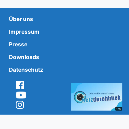
Über uns
Impressum
Presse
Downloads
Datenschutz