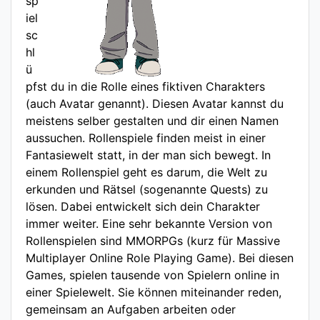
sp
iel
sc
hl
ü
pfst du in die Rolle eines fiktiven Charakters
(auch Avatar genannt). Diesen Avatar kannst du
meistens selber gestalten und dir einen Namen
aussuchen. Rollenspiele finden meist in einer
Fantasiewelt statt, in der man sich bewegt. In
einem Rollenspiel geht es darum, die Welt zu
erkunden und Rätsel (sogenannte Quests) zu
lösen. Dabei entwickelt sich dein Charakter
immer weiter. Eine sehr bekannte Version von
Rollenspielen sind MMORPGs (kurz für Massive
Multiplayer Online Role Playing Game). Bei diesen
Games, spielen tausende von Spielern online in
einer Spielewelt. Sie können miteinander reden,
gemeinsam an Aufgaben arbeiten oder