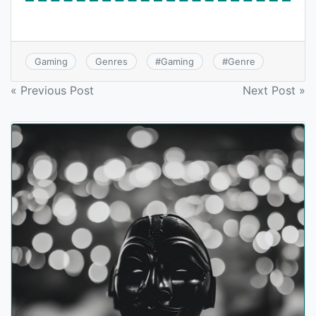
Gaming
Genres
#
Gaming
#
Genre
Beitrags-
« Previous Post
Next Post »
Navigation