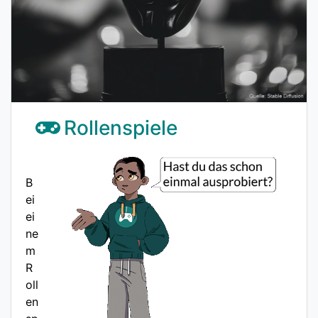
Rollenspiele
B
ei
ei
ne
m
R
oll
en